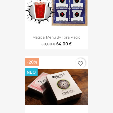
Magical Menu By Tora Magic
64,00 €
80,00 €
-20%
favorite_border
ΝΈΟ