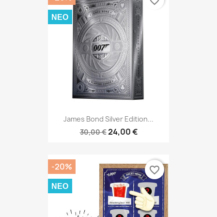
favorite_border
ΝΈΟ
James Bond Silver Edition...
24,00 €
30,00 €
-20%
favorite_border
ΝΈΟ