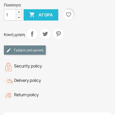
Ποσότητα

favorite_border
ΑΓΟΡΆ
Κοινή χρήση
Γράψτε μια κριτική
Security policy
Delivery policy
Return policy