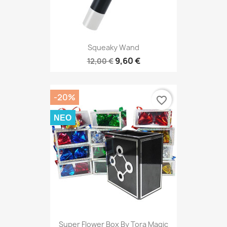
Squeaky Wand
9,60 €
12,00 €
-20%
favorite_border
ΝΈΟ
Super Flower Box By Tora Magic