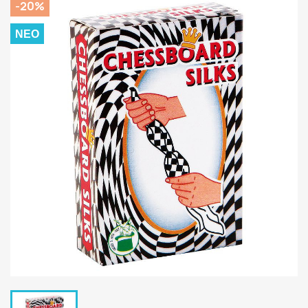
-20%
ΝΈΟ