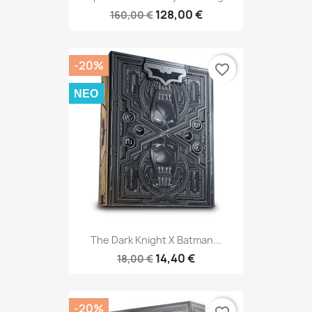
128,00 €
160,00 €
-20%
favorite_border
ΝΈΟ
The Dark Knight X Batman...
14,40 €
18,00 €
-20%