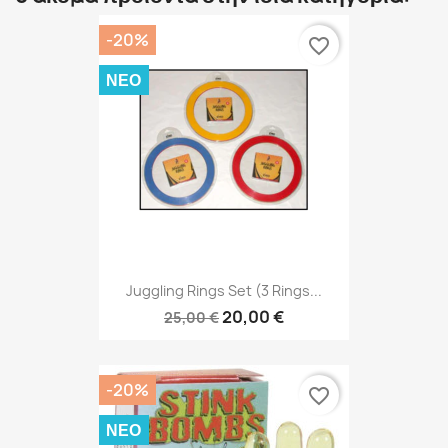
-20%
favorite_border
ΝΈΟ
Juggling Rings Set (3 Rings...
20,00 €
25,00 €
-20%
favorite_border
ΝΈΟ