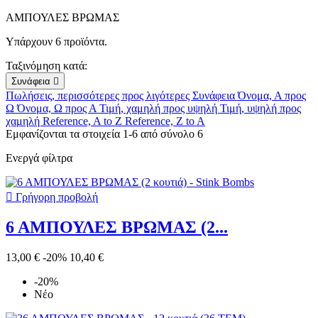
ΑΜΠΟΥΛΕΣ ΒΡΩΜΑΣ
Υπάρχουν 6 προϊόντα.
Ταξινόμηση κατά:
Συνάφεια

Πωλήσεις, περισσότερες προς λιγότερες
Συνάφεια
Όνομα, Α προς
Ω
Όνομα, Ω προς Α
Τιμή, χαμηλή προς υψηλή
Τιμή, υψηλή προς
χαμηλή
Reference, A to Z
Reference, Z to A
Εμφανίζονται τα στοιχεία 1-6 από σύνολο 6
Ενεργά φίλτρα

Γρήγορη προβολή
6 ΑΜΠΟΥΛΕΣ ΒΡΩΜΑΣ (2...
13,00 €
-20%
10,40 €
-20%
Νέο