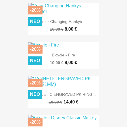
-20%
ΝΈΟ
Color Changing Hankys -...
8,00 €
10,00 €
-20%
Bicycle - Fire
ΝΈΟ
8,00 €
10,00 €
-20%
ΝΈΟ
MAGNETIC ENGRAVED PK RING...
14,40 €
18,00 €
-20%