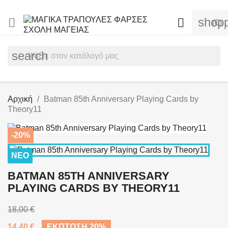
shopp


(0)
search
Αρχική
Batman 85th Anniversary Playing Cards by
Theory11
-20%
ΝΈΟ
BATMAN 85TH ANNIVERSARY
PLAYING CARDS BY THEORY11
18,00 €
14,40 €
ΈΚΠΤΩΣΗ 20%