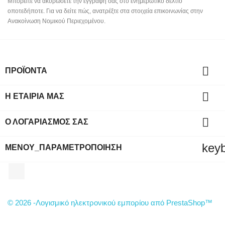
Μπορείτε να ακυρώσετε την εγγραφή σας στο ενημερωτικό δελτίο
οποτεδήποτε. Για να δείτε πώς, ανατρέξτε στα στοιχεία επικοινωνίας στην
Ανακοίνωση Νομικού Περιεχομένου.

ΠΡΟΪΌΝΤΑ

Η ΕΤΑΙΡΊΑ ΜΑΣ

Ο ΛΟΓΑΡΙΑΣΜΌΣ ΣΑΣ
key
ΜΕΝΟΎ_ΠΑΡΑΜΕΤΡΟΠΟΊΗΣΗ
Facebook
© 2026 -Λογισμικό ηλεκτρονικού εμπορίου από PrestaShop™