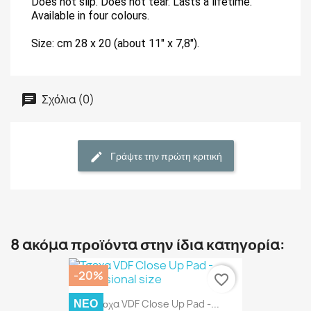
Does not slip. Does not tear. Lasts a lifetime.
Available in four colours.
Size: cm 28 x 20 (about 11" x 7,8").
Σχόλια (0)
Γράψτε την πρώτη κριτική
8 ακόμα προϊόντα στην ίδια κατηγορία:
-20%
favorite_border
ΝΈΟ
Τσοχα VDF Close Up Pad -...