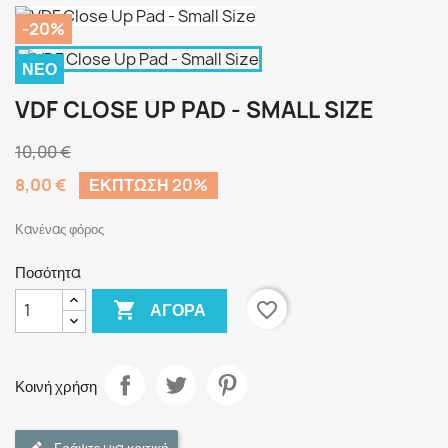
-20%
ΝΈΟ
VDF CLOSE UP PAD - SMALL SIZE
10,00 €
8,00 €
ΈΚΠΤΩΣΗ 20%
Κανένας φόρος
Ποσότητα

favorite_border
ΑΓΟΡΆ
Κοινή χρήση
Γράψτε μια κριτική