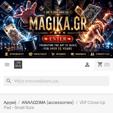
shopping_cart


(0)
search
Αρχική
ΑΝΑΛΩΣΙΜΑ (accessories)
VDF Close Up
Pad - Small Size