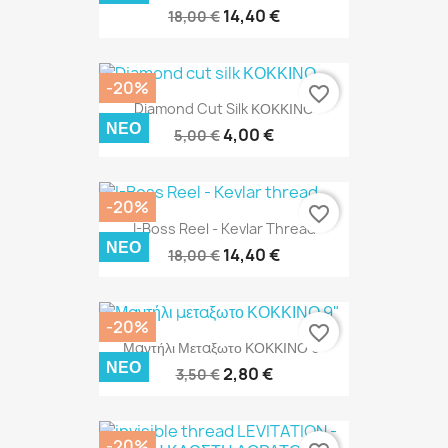
14,40 €
18,00 €
-20%
favorite_border
Diamond Cut Silk ΚΟΚΚΙΝΟ
ΝΈΟ
4,00 €
5,00 €
-20%
favorite_border
I-Boss Reel - Kevlar Thread
ΝΈΟ
14,40 €
18,00 €
-20%
favorite_border
Μαντήλι Μεταξωτο ΚΟΚΚΙΝΟ 9"
ΝΈΟ
2,80 €
3,50 €
-20%