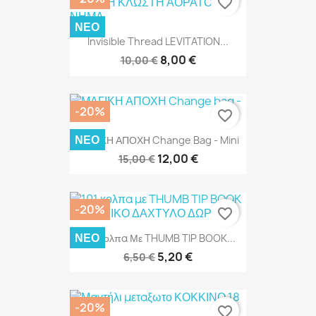
favorite_border
ΝΈΟ
Invisible Thread LEVITATION...
8,00 €
10,00 €
-20%
favorite_border
ΝΈΟ
ΜΑΓΙΚΗ ΑΠΟΧΗ Change Bag - Mini
12,00 €
15,00 €
-20%
favorite_border
ΝΈΟ
101 Κολπα Με THUMB TIP BOOK...
5,20 €
6,50 €
-20%
favorite_border