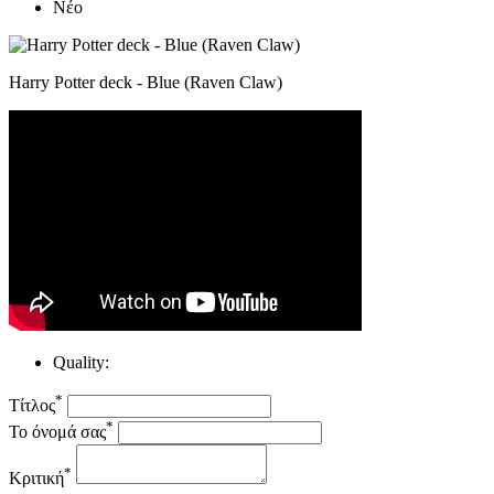
Νέο
Harry Potter deck - Blue (Raven Claw)
Quality:
*
Τίτλος
*
Το όνομά σας
*
Κριτική