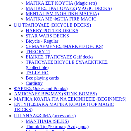
ΜΑΓΙΚΑ ΣΕΤ KOYTIA (Magic sets)
ΜΑΓΙΚΕΣ ΤΡΑΠΟΥΛΕΣ (MAGIC DECKS)
MENTALISM (ΝΟΗΤΙΚΗ ΜΑΓΕΙΑ)
ΜΑΓΙΚΑ ΜΕ ΦΩΤΙΑ FIRE MAGIC


ΤΡΑΠΟΥΛΕΣ (BICYCLE DECKS)
HARRY POTTER DECKS
STAR WARS DECKS
Bicycle - Regular
ΣΗΜΑΔΕΜΕΝΕΣ (MARKED DECKS)
THEORY 11
ΕΙΔΙΚΕΣ ΤΡΑΠΟΥΛΕΣ Gaff decks
ΤΡΑΠΟΥΛΕΣ BICYCLE ΣΥΛΛΕΚΤΙΚΕΣ
(Collectible)
TALLY HO
Bee playing cards
Cardistry
ΦΑΡΣΕΣ (Jokes and Pranks)
ΑΜΠΟΥΛΕΣ ΒΡΩΜΑΣ (STINK BOMBS)
ΜΑΓΙΚΑ ΚΟΛΠΑ ΓΙΑ ΝΑ ΞΕΚΙΝΗΣΕΙΣ (BEGINNERS)
ΕΝΤΥΠΩΣΙΑΚΑ ΜΑΓΙΚΑ ΚΟΛΠΑ (TOP MAGIC
TRICKS)


ΑΝΑΛΩΣΙΜΑ (accessories)
ΜΑΝΤΗΛΙΑ (SILKS)
Thumb Tip (Ψεύτικος Αντίχειρας)