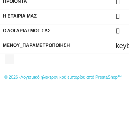

ΠΡΟΪΌΝΤΑ

Η ΕΤΑΙΡΊΑ ΜΑΣ

Ο ΛΟΓΑΡΙΑΣΜΌΣ ΣΑΣ
key
ΜΕΝΟΎ_ΠΑΡΑΜΕΤΡΟΠΟΊΗΣΗ
Facebook
© 2026 -Λογισμικό ηλεκτρονικού εμπορίου από PrestaShop™