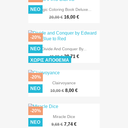
ΝΈΟ
Magic Coloring Book Deluxe...
16,00 €
20,00 €
-20%
ΝΈΟ
Divide And Conquer By...
38,71 €
48,39 €
ΧΩΡΊΣ ΑΠΌΘΕΜΑ
-20%
Clairvoyance
ΝΈΟ
8,00 €
10,00 €
-20%
Miracle Dice
ΝΈΟ
7,74 €
9,68 €