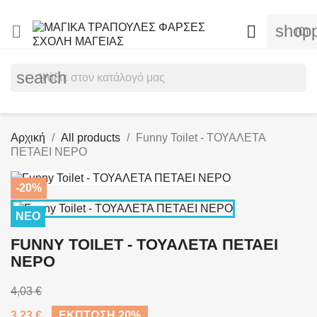
shopp


(0)
search
Αρχική
All products
Funny Toilet - ΤΟΥΑΛΕΤΑ
ΠΕΤΑΕΙ ΝΕΡΟ
-20%
ΝΈΟ
FUNNY TOILET - ΤΟΥΑΛΕΤΑ ΠΕΤΑΕΙ
ΝΕΡΟ
4,03 €
3,23 €
ΈΚΠΤΩΣΗ 20%