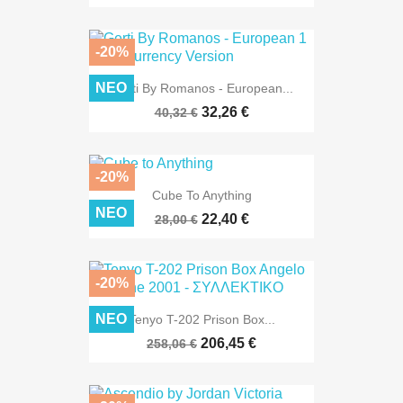
-20%
ΝΈΟ
Gerti By Romanos - European...
32,26 €
40,32 €
-20%
Cube To Anything
ΝΈΟ
22,40 €
28,00 €
-20%
ΝΈΟ
Tenyo T-202 Prison Box...
206,45 €
258,06 €