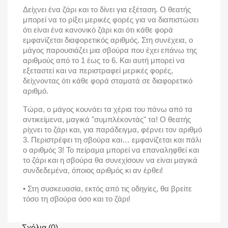
Δείχνει ένα ζάρι και το δίνει για εξέταση. Ο θεατής
μπορεί να το ρίξει μερικές φορές για να διαπιστώσει
ότι είναι ένα κανονικό ζάρι και ότι κάθε φορά
εμφανίζεται διαφορετικός αριθμός. Στη συνέχεια, ο
μάγος παρουσιάζει μια σβούρα που έχει επάνω της
αριθμούς από το 1 έως το 6. Και αυτή μπορεί να
εξεταστεί και να περιστραφεί μερικές φορές,
δείχνοντας ότι κάθε φορά σταματά σε διαφορετικό
αριθμό.
Τώρα, ο μάγος κουνάει τα χέρια του πάνω από τα
αντικείμενα, μαγικά "συμπλέκοντάς" τα! Ο θεατής
ρίχνει το ζάρι και, για παράδειγμα, φέρνει τον αριθμό
3. Περιστρέφει τη σβούρα και… εμφανίζεται και πάλι
ο αριθμός 3! Το πείραμα μπορεί να επαναληφθεί και
το ζάρι και η σβούρα θα συνεχίσουν να είναι μαγικά
συνδεδεμένα, όποιος αριθμός κι αν έρθει!
• Στη συσκευασία, εκτός από τις οδηγίες, θα βρείτε
τόσο τη σβούρα όσο και το ζάρι!
Σχόλια (0)