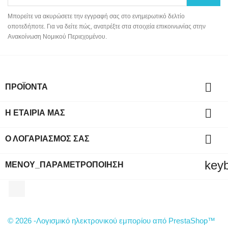
Μπορείτε να ακυρώσετε την εγγραφή σας στο ενημερωτικό δελτίο
οποτεδήποτε. Για να δείτε πώς, ανατρέξτε στα στοιχεία επικοινωνίας στην
Ανακοίνωση Νομικού Περιεχομένου.

ΠΡΟΪΌΝΤΑ

Η ΕΤΑΙΡΊΑ ΜΑΣ

Ο ΛΟΓΑΡΙΑΣΜΌΣ ΣΑΣ
key
ΜΕΝΟΎ_ΠΑΡΑΜΕΤΡΟΠΟΊΗΣΗ
Facebook
© 2026 -Λογισμικό ηλεκτρονικού εμπορίου από PrestaShop™