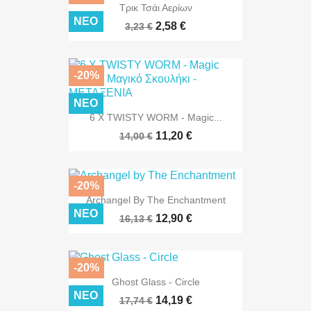
Τρικ Τσάι Αερίων
ΝΈΟ
2,58 €
3,23 €
-20%
ΝΈΟ
6 X TWISTY WORM - Magic...
11,20 €
14,00 €
-20%
Archangel By The Enchantment
ΝΈΟ
12,90 €
16,13 €
-20%
Ghost Glass - Circle
ΝΈΟ
14,19 €
17,74 €