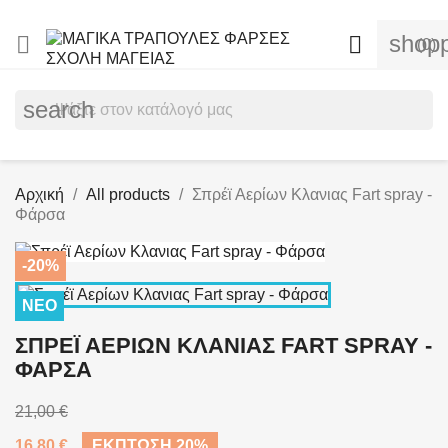
shopp


(0)
search
Αρχική
All products
Σπρέϊ Αερίων Κλανιας Fart spray -
Φάρσα
-20%
ΝΈΟ
ΣΠΡΈΪ ΑΕΡΊΩΝ ΚΛΑΝΙΑΣ FART SPRAY -
ΦΆΡΣΑ
21,00 €
16,80 €
ΈΚΠΤΩΣΗ 20%