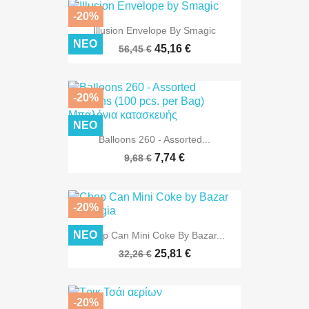
-20%
Illusion Envelope By Smagic
ΝΈΟ
45,16 €
56,45 €
-20%
ΝΈΟ
Balloons 260 - Assorted...
7,74 €
9,68 €
-20%
ΝΈΟ
Chop Can Mini Coke By Bazar...
25,81 €
32,26 €
-20%