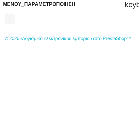
key
ΜΕΝΟΎ_ΠΑΡΑΜΕΤΡΟΠΟΊΗΣΗ
Facebook
© 2026 -Λογισμικό ηλεκτρονικού εμπορίου από PrestaShop™