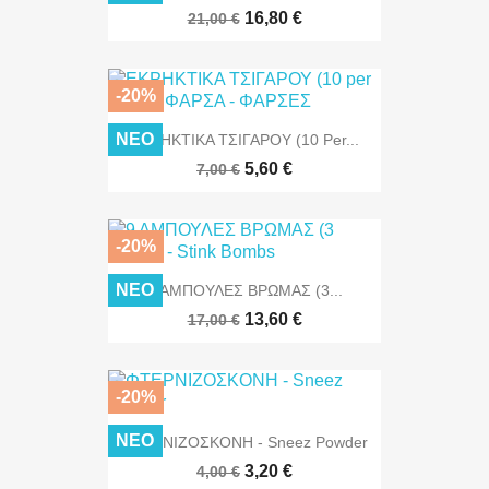
16,80 €
21,00 €
-20%
ΝΈΟ
ΕΚΡΗΚΤΙΚΑ ΤΣΙΓΑΡΟΥ (10 Per...
5,60 €
7,00 €
-20%
ΝΈΟ
9 ΑΜΠΟΥΛΕΣ ΒΡΩΜΑΣ (3...
13,60 €
17,00 €
-20%
ΝΈΟ
ΦΤΕΡΝΙΖΟΣΚΟΝΗ - Sneez Powder
3,20 €
4,00 €