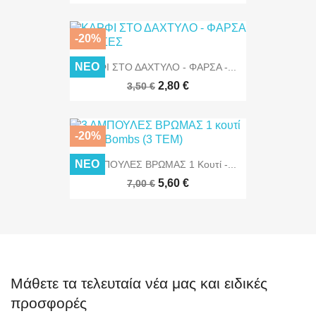
-20%
ΝΈΟ
ΚΑΡΦΙ ΣΤΟ ΔΑΧΤΥΛΟ - ΦΑΡΣΑ -...
2,80 €
3,50 €
-20%
ΝΈΟ
3 ΑΜΠΟΥΛΕΣ ΒΡΩΜΑΣ 1 Κουτί -...
5,60 €
7,00 €
Μάθετε τα τελευταία νέα μας και ειδικές
προσφορές