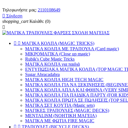
Τηλεφωνήστε μας:
2110108649

Σύνδεση
shopping_cart
Καλάθι:
(0)



ΜΑΓΙΚΑ ΚΟΛΠΑ (MAGIC TRICKS)
ΜΑΓΙΚΑ ΚΟΛΠΑ ΜΕ ΤΡΑΠΟΥΛΑ (Card magic)
ΜΙΚΡΟΜΑΓΙΚΑ (Close up magic)
Rubik's Cube Magic Tricks
ΜΑΓΙΚΑ ΚΟΛΠΑ για παιδιά
ΕΝΤΥΠΩΣΙΑΚΑ ΜΑΓΙΚΑ ΚΟΛΠΑ (TOP MAGIC T
Sugar Abracadabra
ΜΑΓΙΚΑ ΚΟΛΠΑ HIGH TECH MAGIC
ΜΑΓΙΚΑ ΚΟΛΠΑ ΓΙΑ ΝΑ ΞΕΚΙΝΗΣΕΙΣ (BEGINNE
ΜΑΓΙΚΑ ΚΟΛΠΑ ΑΠΛΑ ΚΑΙ ΦΘΗΝΑ (VERY SIMP
ΜΑΓΙΚΑ ΚΟΛΠΑ ΓΙΑ ΠΑΙΔΙΚΑ ΠΑΡΤΥ (FOR KID
ΜΑΓΙΚΑ ΚΟΛΠΑ ΠΡΩΤΑ ΣΕ ΠΩΛΗΣΕΙΣ (TOP SEL
ΜΑΓΙΚΑ ΣΕΤ KOYTIA (Magic sets)
ΜΑΓΙΚΕΣ ΤΡΑΠΟΥΛΕΣ (MAGIC DECKS)
MENTALISM (ΝΟΗΤΙΚΗ ΜΑΓΕΙΑ)
ΜΑΓΙΚΑ ΜΕ ΦΩΤΙΑ FIRE MAGIC


ΤΡΑΠΟΥΛΕΣ (BICYCLE DECKS)