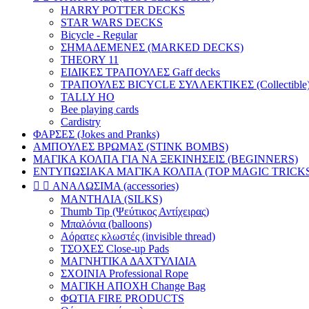
HARRY POTTER DECKS
STAR WARS DECKS
Bicycle - Regular
ΣΗΜΑΔΕΜΕΝΕΣ (MARKED DECKS)
THEORY 11
ΕΙΔΙΚΕΣ ΤΡΑΠΟΥΛΕΣ Gaff decks
ΤΡΑΠΟΥΛΕΣ BICYCLE ΣΥΛΛΕΚΤΙΚΕΣ (Collectible
TALLY HO
Bee playing cards
Cardistry
ΦΑΡΣΕΣ (Jokes and Pranks)
ΑΜΠΟΥΛΕΣ ΒΡΩΜΑΣ (STINK BOMBS)
ΜΑΓΙΚΑ ΚΟΛΠΑ ΓΙΑ ΝΑ ΞΕΚΙΝΗΣΕΙΣ (BEGINNERS)
ΕΝΤΥΠΩΣΙΑΚΑ ΜΑΓΙΚΑ ΚΟΛΠΑ (TOP MAGIC TRICKS


ΑΝΑΛΩΣΙΜΑ (accessories)
ΜΑΝΤΗΛΙΑ (SILKS)
Thumb Tip (Ψεύτικος Αντίχειρας)
Μπαλόνια (balloons)
Αόρατες κλωστές (invisible thread)
ΤΣΟΧΕΣ Close-up Pads
ΜΑΓΝΗΤΙΚΑ ΔΑΧΤΥΛΙΔΙΑ
ΣΧΟΙΝΙΑ Professional Rope
ΜΑΓΙΚΗ ΑΠΟΧΗ Change Bag
ΦΩΤΙΑ FIRE PRODUCTS