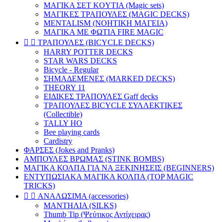
ΜΑΓΙΚΑ ΣΕΤ KOYTIA (Magic sets)
ΜΑΓΙΚΕΣ ΤΡΑΠΟΥΛΕΣ (MAGIC DECKS)
MENTALISM (ΝΟΗΤΙΚΗ ΜΑΓΕΙΑ)
ΜΑΓΙΚΑ ΜΕ ΦΩΤΙΑ FIRE MAGIC


ΤΡΑΠΟΥΛΕΣ (BICYCLE DECKS)
HARRY POTTER DECKS
STAR WARS DECKS
Bicycle - Regular
ΣΗΜΑΔΕΜΕΝΕΣ (MARKED DECKS)
THEORY 11
ΕΙΔΙΚΕΣ ΤΡΑΠΟΥΛΕΣ Gaff decks
ΤΡΑΠΟΥΛΕΣ BICYCLE ΣΥΛΛΕΚΤΙΚΕΣ
(Collectible)
TALLY HO
Bee playing cards
Cardistry
ΦΑΡΣΕΣ (Jokes and Pranks)
ΑΜΠΟΥΛΕΣ ΒΡΩΜΑΣ (STINK BOMBS)
ΜΑΓΙΚΑ ΚΟΛΠΑ ΓΙΑ ΝΑ ΞΕΚΙΝΗΣΕΙΣ (BEGINNERS)
ΕΝΤΥΠΩΣΙΑΚΑ ΜΑΓΙΚΑ ΚΟΛΠΑ (TOP MAGIC
TRICKS)


ΑΝΑΛΩΣΙΜΑ (accessories)
ΜΑΝΤΗΛΙΑ (SILKS)
Thumb Tip (Ψεύτικος Αντίχειρας)