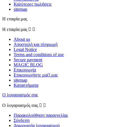
Καλύτερες πωλήσεις
sitemap
Η εταιρία μας
Η εταιρία μας


About us
Αποστολή και πληρωμή
Legal Notice
Terms and conditions of use
Secure payment
MAGIC BLOG
Επικοινωνία
Επικοινωνήστε μαζί μας
sitemap
Καταστήματα
Ο λογαριασμός σας
Ο λογαριασμός σας


Παρακολούθηση παραγγελίας
Σύνδεση
Δημιουργία λογαριασμού