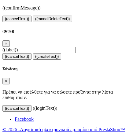
((confirmMessage))
((cancelText))
((modalDeleteText))
((title))
×
((label))
((cancelText))
((createText))
Σύνδεση
×
Πρέπει να εισέλθετε για να σώσετε προϊόντα στην λίστα
επιθυμητών.
((loginText))
((cancelText))
Facebook
© 2026 -Λογισμικό ηλεκτρονικού εμπορίου από PrestaShop™