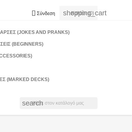
shopping_cart

Καλάθι:
(0)
Σύνδεση
ΑΡΣΕΣ (JOKES AND PRANKS)
ΣΕΙΣ (BEGINNERS)
CCESSORIES)
Σ (MARKED DECKS)
search