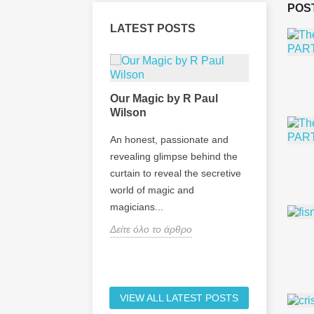
POST
LATEST POSTS
 Daniels Magic
Our Magic by R Paul
Πρόταση
isodes PART1
Wilson
1400s–1
aniels Magic Show
An honest, passionate and
Take a tr
revealing glimpse behind the
tour with 
curtain to reveal the secretive
compendi
το άρθρο
world of magic and
trickery 
magicians...
thaumaturg
Δείτε όλο το άρθρο
Δείτε όλο
VIEW ALL LATEST POSTS