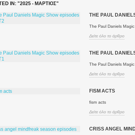
ED IN: "2025 - ΜΆΡΤΙΟΣ"
THE PAUL DANIEL
The Paul Daniels Magi
Δείτε όλο το άρθρο
 βιβλίου - Magic
Πρόταση βιβλίου -
Σχολή 
950s
Κρύβοντας τον ελέφαντα
Μάγο D
THE PAUL DANIEL
uly magical mystery
Το βιβλίο " Κρύβοντας τον
Ένας χω
The Paul Daniels Magi
this sparkling
ελέφαντα" (Hiding the
μετάδοση
Δείτε όλο το άρθρο
um of magic and
Elephant) του Τζιμ
ταχυδακ
from medieval
Στάινμαγιερ εξιστορεί τη
Δείτε όλ
ies to...
"Χρυσή Εποχή" της...
FISM ACTS
 το άρθρο
Δείτε όλο το άρθρο
fism acts
Δείτε όλο το άρθρο
CRISS ANGEL MIN