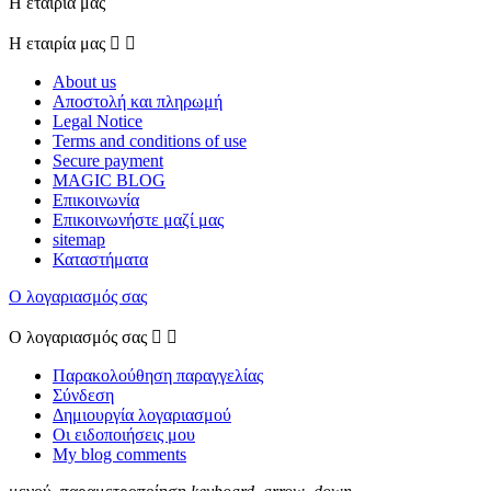
Η εταιρία μας
Η εταιρία μας


About us
Αποστολή και πληρωμή
Legal Notice
Terms and conditions of use
Secure payment
MAGIC BLOG
Επικοινωνία
Επικοινωνήστε μαζί μας
sitemap
Καταστήματα
Ο λογαριασμός σας
Ο λογαριασμός σας


Παρακολούθηση παραγγελίας
Σύνδεση
Δημιουργία λογαριασμού
Οι ειδοποιήσεις μου
My blog comments