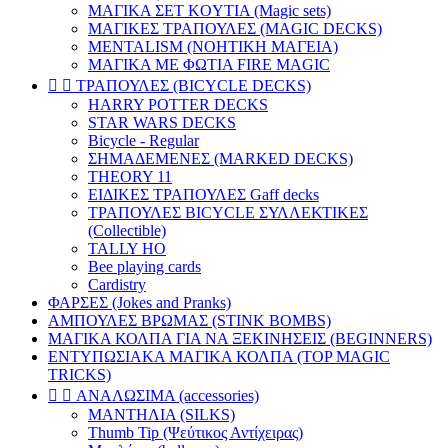
ΜΑΓΙΚΑ ΣΕΤ KOYTIA (Magic sets)
ΜΑΓΙΚΕΣ ΤΡΑΠΟΥΛΕΣ (MAGIC DECKS)
MENTALISM (ΝΟΗΤΙΚΗ ΜΑΓΕΙΑ)
ΜΑΓΙΚΑ ΜΕ ΦΩΤΙΑ FIRE MAGIC


ΤΡΑΠΟΥΛΕΣ (BICYCLE DECKS)
HARRY POTTER DECKS
STAR WARS DECKS
Bicycle - Regular
ΣΗΜΑΔΕΜΕΝΕΣ (MARKED DECKS)
THEORY 11
ΕΙΔΙΚΕΣ ΤΡΑΠΟΥΛΕΣ Gaff decks
ΤΡΑΠΟΥΛΕΣ BICYCLE ΣΥΛΛΕΚΤΙΚΕΣ
(Collectible)
TALLY HO
Bee playing cards
Cardistry
ΦΑΡΣΕΣ (Jokes and Pranks)
ΑΜΠΟΥΛΕΣ ΒΡΩΜΑΣ (STINK BOMBS)
ΜΑΓΙΚΑ ΚΟΛΠΑ ΓΙΑ ΝΑ ΞΕΚΙΝΗΣΕΙΣ (BEGINNERS)
ΕΝΤΥΠΩΣΙΑΚΑ ΜΑΓΙΚΑ ΚΟΛΠΑ (TOP MAGIC
TRICKS)


ΑΝΑΛΩΣΙΜΑ (accessories)
ΜΑΝΤΗΛΙΑ (SILKS)
Thumb Tip (Ψεύτικος Αντίχειρας)