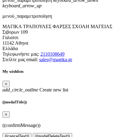
μενού_παραμετροποίηση
keyboard_arrow_down
keyboard_arrow_up
μενού_παραμετροποίηση
ΜΑΓΙΚΑ ΤΡΑΠΟΥΛΕΣ ΦΑΡΣΕΣ ΣΧΟΛΗ ΜΑΓΕΙΑΣ
Σιβορων 109
Γαλατσι
11142 Αθηνα
Ελλάδα
Τηλεφωνήστε μας:
2110108649
Στείλτε μας email:
sales@magika.gr
My wishlists
×
add_circle_outline
Create new list
((modalTitle))
×
((confirmMessage))
((cancelText))
((modalDeleteText))