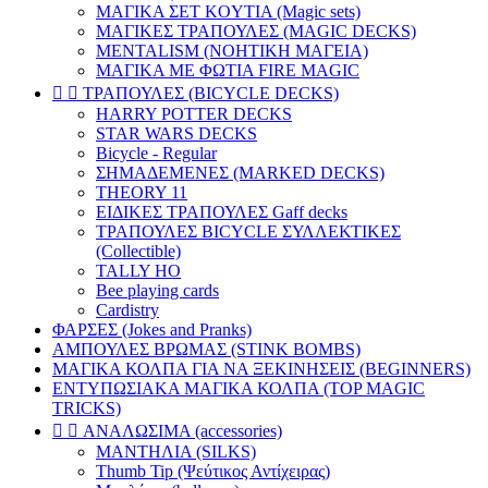
ΜΑΓΙΚΑ ΣΕΤ KOYTIA (Magic sets)
ΜΑΓΙΚΕΣ ΤΡΑΠΟΥΛΕΣ (MAGIC DECKS)
MENTALISM (ΝΟΗΤΙΚΗ ΜΑΓΕΙΑ)
ΜΑΓΙΚΑ ΜΕ ΦΩΤΙΑ FIRE MAGIC


ΤΡΑΠΟΥΛΕΣ (BICYCLE DECKS)
HARRY POTTER DECKS
STAR WARS DECKS
Bicycle - Regular
ΣΗΜΑΔΕΜΕΝΕΣ (MARKED DECKS)
THEORY 11
ΕΙΔΙΚΕΣ ΤΡΑΠΟΥΛΕΣ Gaff decks
ΤΡΑΠΟΥΛΕΣ BICYCLE ΣΥΛΛΕΚΤΙΚΕΣ
(Collectible)
TALLY HO
Bee playing cards
Cardistry
ΦΑΡΣΕΣ (Jokes and Pranks)
ΑΜΠΟΥΛΕΣ ΒΡΩΜΑΣ (STINK BOMBS)
ΜΑΓΙΚΑ ΚΟΛΠΑ ΓΙΑ ΝΑ ΞΕΚΙΝΗΣΕΙΣ (BEGINNERS)
ΕΝΤΥΠΩΣΙΑΚΑ ΜΑΓΙΚΑ ΚΟΛΠΑ (TOP MAGIC
TRICKS)


ΑΝΑΛΩΣΙΜΑ (accessories)
ΜΑΝΤΗΛΙΑ (SILKS)
Thumb Tip (Ψεύτικος Αντίχειρας)