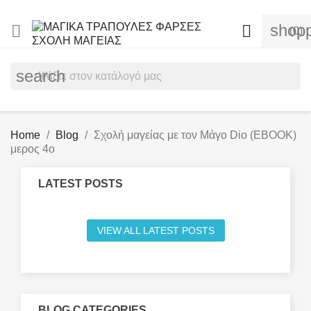
shopp


(0)
search
Home
Blog
Σχολή μαγείας με τον Μάγο Dio (EBOOK)
μερος 4ο
LATEST POSTS
VIEW ALL LATEST POSTS
BLOG CATEGORIES