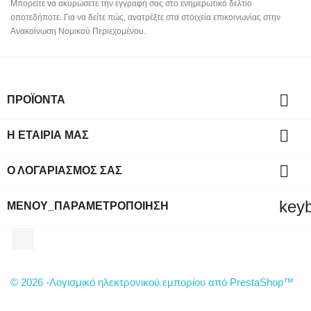
Μπορείτε να ακυρώσετε την εγγραφή σας στο ενημερωτικό δελτίο
οποτεδήποτε. Για να δείτε πώς, ανατρέξτε στα στοιχεία επικοινωνίας στην
Ανακοίνωση Νομικού Περιεχομένου.

ΠΡΟΪΌΝΤΑ

Η ΕΤΑΙΡΊΑ ΜΑΣ

Ο ΛΟΓΑΡΙΑΣΜΌΣ ΣΑΣ
key
ΜΕΝΟΎ_ΠΑΡΑΜΕΤΡΟΠΟΊΗΣΗ
Facebook
© 2026 -Λογισμικό ηλεκτρονικού εμπορίου από PrestaShop™