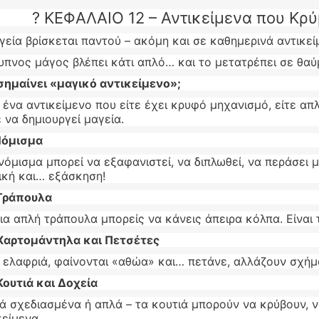
? ΚΕΦΑΛΑΙΟ 12 – Αντικείμενα που Κρ
γεία βρίσκεται παντού – ακόμη και σε καθημερινά αντικε
υπνος μάγος βλέπει κάτι απλό… και το μετατρέπει σε θαύ
σημαίνει «μαγικό αντικείμενο»;
ι ένα αντικείμενο που είτε έχει κρυφό μηχανισμό, είτε απ
 να δημιουργεί μαγεία.
Νόμισμα
νόμισμα μπορεί να εξαφανιστεί, να διπλωθεί, να περάσει μ
ική και… εξάσκηση!
 Τράπουλα
ια απλή τράπουλα μπορείς να κάνεις άπειρα κόλπα. Είναι
 Χαρτομάντηλα και Πετσέτες
ι ελαφριά, φαίνονται «αθώα» και… πετάνε, αλλάζουν σχήμ
Κουτιά και Δοχεία
κά σχεδιασμένα ή απλά – τα κουτιά μπορούν να κρύβουν,
κείμενα.