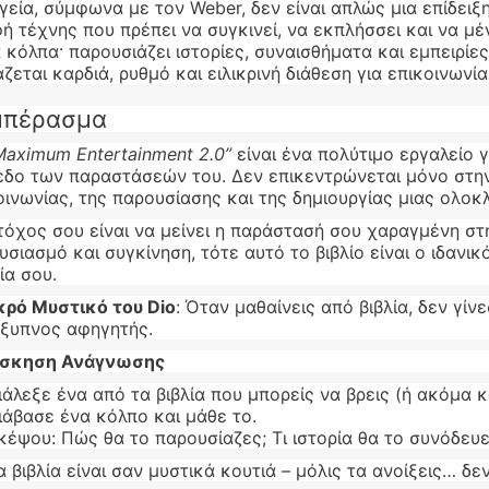
γεία, σύμφωνα με τον Weber, δεν είναι απλώς μια επίδειξη
ή τέχνης που πρέπει να συγκινεί, να εκπλήσσει και να μέ
 κόλπα· παρουσιάζει ιστορίες, συναισθήματα και εμπειρίες.
άζεται καρδιά, ρυθμό και ειλικρινή διάθεση για επικοινωνία
μπέρασμα
Maximum Entertainment 2.0”
είναι ένα πολύτιμο εργαλείο γ
εδο των παραστάσεών του. Δεν επικεντρώνεται μόνο στην
οινωνίας, της παρουσίασης και της δημιουργίας μιας ολο
τόχος σου είναι να μείνει η παράστασή σου χαραγμένη στ
υσιασμό και συγκίνηση, τότε αυτό το βιβλίο είναι ο ιδανι
ία σου.
κρό Μυστικό του Dio
: Όταν μαθαίνεις από βιβλία, δεν γί
έξυπνος αφηγητής.
σκηση Ανάγνωσης
ιάλεξε ένα από τα βιβλία που μπορείς να βρεις (ή ακόμα κα
ιάβασε ένα κόλπο και μάθε το.
κέψου: Πώς θα το παρουσίαζες; Τι ιστορία θα το συνόδευε
 βιβλία είναι σαν μυστικά κουτιά – μόλις τα ανοίξεις… δε