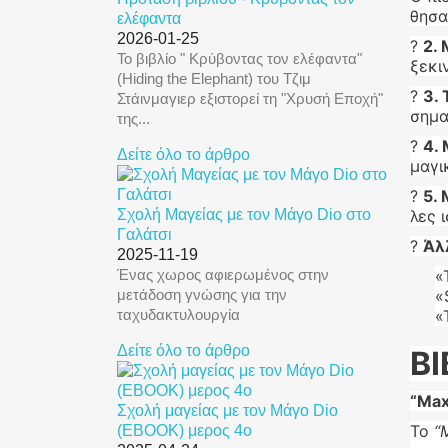
θησα
ελέφαντα
2026-01-25
?
2.
Το βιβλίο " Κρύβοντας τον ελέφαντα"
ξεκι
(Hiding the Elephant) του Τζιμ
?
3. 
Στάινμαγιερ εξιστορεί τη "Χρυσή Εποχή"
σημα
της...
?
4.
Δείτε όλο το άρθρο
μαγι
?
5.
Σχολή Μαγείας με τον Μάγο Dio στο
λες 
Γαλάτσι
?
Άλ
2025-11-19
Ένας χωρος αφιερωμένος στην
«
μετάδοση γνώσης για την
«
ταχυδακτυλουργία
«
Δείτε όλο το άρθρο
Β
“Max
Σχολή μαγείας με τον Μάγο Dio
Το
“
(EBOOK) μερος 4ο