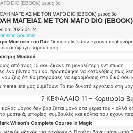
ΓΟ DIO (EBOOK) μερος 3ο
ΛΗ ΜΑΓΕΙΑΣ ΜΕ ΤΟΝ ΜΑΓΟ DIO (EBOOK) 
ed on:
2025-04-24
onisios Goulimis
κρό Μυστικό του Dio
: Οι mentalists δεν έχουν υπερδυνάμ
διά και άψογη παρουσίαση.
σκηση Μυαλού
οιος από τους 10 σου έκανε τη μεγαλύτερη εντύπωση;
ες ένα βίντεό του και προσπάθησε να καταλάβεις πώς λει
ι νομίζεις ότι θα μπορούσες να εφαρμόσεις στα δικά σου 
 mentalists μας θυμίζουν: Το πιο δυνατό εργαλείο στη μαγ
? ΚΕΦΑΛΑΙΟ 11 – Κορυφαία Β
 καλός μάγος δεν βασίζεται μόνο στα χέρια του – αλλά και 
τα μυστικά, ιστορίες, συμβουλές και κόλπα που έχουν περ
Mark Wilson’s Complete Course in Magic
ο φιλικός οδηγός για αρχάριους! Περιλαμβάνει πάνω από 