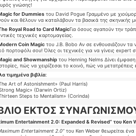
υρός γνώσης!
 Magic for Dummies
του David Pogue Γραμμένο με χιούμορ 
νούν και θέλουν να καταλάβουν τα βασικά της σκηνικής μ
The Royal Road to Card Magic
Για όσους αγαπούν την τράπ
ντικές τεχνικές καρτομαγείας.
 Modern Coin Magic
του J.B. Bobo Αν σε ενθουσιάζουν τα ν
κό πορτοφόλι σου! Όλες οι τεχνικές για να γίνεις expert σ
 Magic and Showmanship
του Henning Nelms Δίνει έμφαση
ιστορίες, πώς να χειρίζεσαι το κοινό, πώς να μετατρέπει
λα τιμημένα βιβλία
:
The Art of Astonishment» (Paul Harris)
Strong Magic» (Darwin Ortiz)
Thirteen Steps to Mentalism» (Corinda)
ΙΒΛΙΟ ΕΚΤΟΣ ΣΥΝΑΓΩΝΙΣΜΟ
imum Entertainment 2.0: Expanded & Revised” του Ken
Maximum Entertainment 2.0”
του Ken Weber θεωρείται ένα 