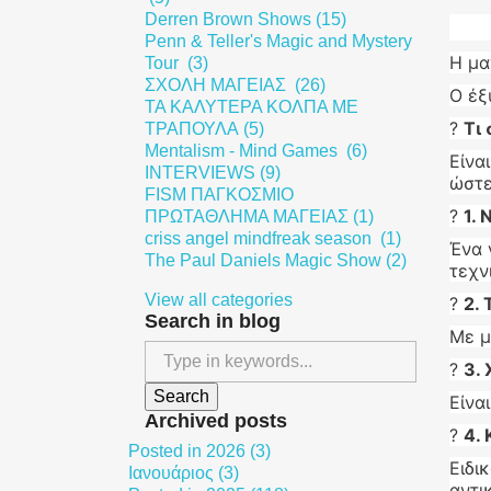
Derren Brown Shows (15)
Penn & Teller's Magic and Mystery
Η μα
Tour (3)
ΣΧΟΛΗ ΜΑΓΕΙΑΣ (26)
Ο έξ
ΤΑ ΚΑΛΥΤΕΡΑ ΚΟΛΠΑ ΜΕ
?
Τι 
ΤΡΑΠΟΥΛΑ (5)
Mentalism - Mind Games (6)
Είνα
INTERVIEWS (9)
ώστε
FISM ΠΑΓΚΟΣΜΙΟ
?
1. 
ΠΡΩΤΑΘΛΗΜΑ ΜΑΓΕΙΑΣ (1)
criss angel mindfreak season (1)
Ένα 
The Paul Daniels Magic Show (2)
τεχν
View all categories
?
2.
Search in blog
Με μ
?
3.
Είνα
Archived posts
?
4. 
Posted in 2026 (3)
Ειδι
Ιανουάριος (3)
αντι