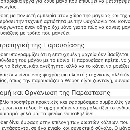
οποριακά έργα για κάθε μάγο που επιθυμεί να μετατρέψε
γωγίας.
ber, με πολυετή εμπειρία στον χώρο της μαγείας και της
εράσει την τεχνική αρτιότητα με την ψυχολογία του κοινο
ουργώντας έναν οδηγό όχι μόνο για το πώς να κάνεις μαγ
υσιάζεις με τρόπο που μαγεύει.
τρατηγική της Παρουσίασης
ber υπογραμμίζει ότι η επιτυχημένη μαγεία δεν βασίζετα
σύνδεση του μάγου με το κοινό. Η παρουσίαση πρέπει να χ
ς να δείχνει κάτι ανεξήγητο, αλλά να το κάνει να μοιάζει
γος δεν είναι ένας ψυχρός εκτελεστής τεχνικών, αλλά έν
ίας, όπως την παρουσιάζει ο Weber, είναι ζωντανή, συναι
ομή και Οργάνωση της Παράστασης
ιβλίο προσφέρει πρακτικές και εφαρμόσιμες συμβουλές γι
, μέση και τέλος. Η αρχή πρέπει να αιχμαλωτίζει το ενδι
υσιασμό ψηλά και το φινάλε να καθηλώνει.
ber δίνει έμφαση στην επιλογή των σωστών κόλπων, που
 εντάσσονται σε ένα ενιαίο και συνεκτικό σύνολο. Ο μάγο