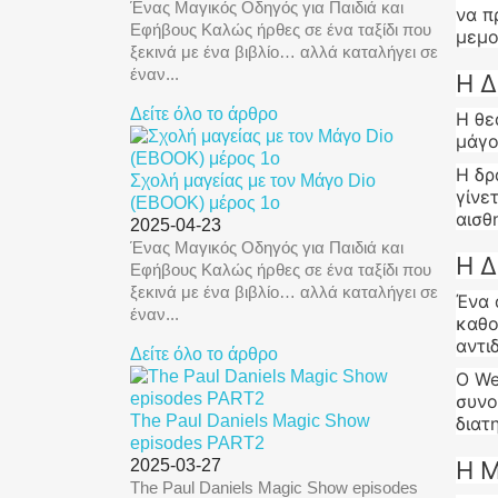
Ένας Μαγικός Οδηγός για Παιδιά και
να π
Εφήβους Καλώς ήρθες σε ένα ταξίδι που
μεμο
ξεκινά με ένα βιβλίο… αλλά καταλήγει σε
έναν...
Η Δ
Δείτε όλο το άρθρο
Η θε
μάγο
Η δρ
Σχολή μαγείας με τον Μάγο Dio
γίνε
(EBOOK) μέρος 1ο
αισθ
2025-04-23
Ένας Μαγικός Οδηγός για Παιδιά και
Η Δ
Εφήβους Καλώς ήρθες σε ένα ταξίδι που
ξεκινά με ένα βιβλίο… αλλά καταλήγει σε
Ένα 
έναν...
καθο
αντι
Δείτε όλο το άρθρο
Ο We
συνο
The Paul Daniels Magic Show
διατ
episodes PART2
2025-03-27
Η Μ
The Paul Daniels Magic Show episodes