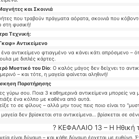
Μαγνήτες και Σκοινιά
ήτες που τραβούν πράγματα αόρατα, σκοινιά που κόβοντα
 στη φυσική!
τρα Τεχνική:
Γκαφ» Αντικείμενο
ι ένα αντικείμενο φτιαγμένο να κάνει κάτι απρόσμενο – ό
ουλα με διπλές κάρτες.
κρό Μυστικό του Dio
: Ο καλός μάγος δεν δείχνει το αντικ
μερινό – και τότε, η μαγεία φαίνεται αληθινή!
σκηση Παρατήρησης
ες γύρω σου. Ποια 3 καθημερινά αντικείμενα μπορείς να 
τιάξε ένα κόλπο με καθένα από αυτά.
είξε το σε φίλους – αλλά μην τους πεις ποιο είναι το "μυ
μαγεία δεν βρίσκεται στα αντικείμενα… βρίσκεται σε σέν
? ΚΕΦΑΛΑΙΟ 13 – Η Ηθική
γεία είναι δύναμη – και κάθε δύναμη έρχεται με ευθύνη. 