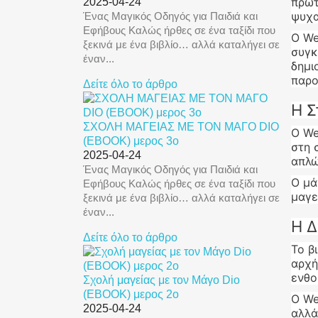
πρωτ
2025-04-24
ψυχα
Ένας Μαγικός Οδηγός για Παιδιά και
Εφήβους Καλώς ήρθες σε ένα ταξίδι που
Ο We
ξεκινά με ένα βιβλίο… αλλά καταλήγει σε
συγκ
έναν...
δημι
παρο
Δείτε όλο το άρθρο
Η Σ
ΣΧΟΛΗ ΜΑΓΕΙΑΣ ΜΕ ΤΟΝ ΜΑΓΟ DIO
Ο We
(EBOOK) μερος 3ο
στη 
2025-04-24
απλώ
Ένας Μαγικός Οδηγός για Παιδιά και
Ο μά
Εφήβους Καλώς ήρθες σε ένα ταξίδι που
μαγε
ξεκινά με ένα βιβλίο… αλλά καταλήγει σε
έναν...
Η Δ
Δείτε όλο το άρθρο
Το β
αρχή
ενθο
Σχολή μαγείας με τον Μάγο Dio
(EBOOK) μερος 2ο
Ο We
2025-04-24
αλλά