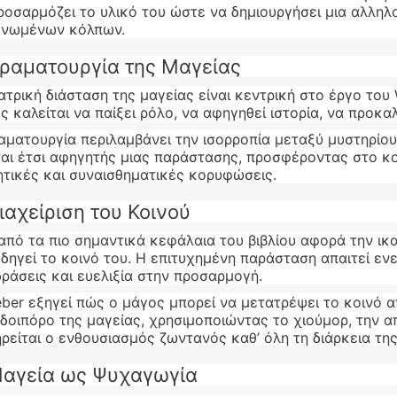
ροσαρμόζει το υλικό του ώστε να δημιουργήσει μια αλληλο
νωμένων κόλπων.
ραματουργία της Μαγείας
ατρική διάσταση της μαγείας είναι κεντρική στο έργο του 
ς καλείται να παίξει ρόλο, να αφηγηθεί ιστορία, να προκα
αματουργία περιλαμβάνει την ισορροπία μεταξύ μυστηρίο
ται έτσι αφηγητής μιας παράστασης, προσφέροντας στο κο
ητικές και συναισθηματικές κορυφώσεις.
ιαχείριση του Κοινού
από τα πιο σημαντικά κεφάλαια του βιβλίου αφορά την ικα
δηγεί το κοινό του. Η επιτυχημένη παράσταση απαιτεί ενε
δράσεις και ευελιξία στην προσαρμογή.
ber εξηγεί πώς ο μάγος μπορεί να μετατρέψει το κοινό 
δοιπόρο της μαγείας, χρησιμοποιώντας το χιούμορ, την α
ηρείται ο ενθουσιασμός ζωντανός καθ’ όλη τη διάρκεια τη
αγεία ως Ψυχαγωγία