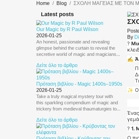
Home
Blog
ΣΧΟΛΗ ΜΑΓΕΙΑΣ ΜΕ ΤΟΝ ΜΑ
Latest posts
ΣΧΟ
Our Magic by R Paul Wilson
Post
2026-01-25
By
Di
An honest, passionate and revealing
?
Μι
glimpse behind the curtain to reveal the
κλει
secretive world of magic and magicians...
✍️
Ά
Δείτε όλο το άρθρο
Π
Δ
Τ
Πρόταση βιβλίου - Magic 1400s–1950s
✨ Οι
2026-01-25
Take a truly magical mystery tour with
this sparkling compendium of magic and
trickery from medieval thaumaturgies to...
Ένας
γεμά
Δείτε όλο το άρθρο
?
1. 
Ο πι
Πρόταση βιβλίου - Κρύβοντας τον