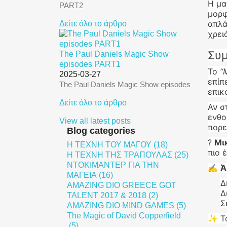
Η μα
PART2
μορφ
απλά
Δείτε όλο το άρθρο
χρει
Συ
The Paul Daniels Magic Show
episodes PART1
Το
“
2025-03-27
επίπ
The Paul Daniels Magic Show episodes
επικ
Δείτε όλο το άρθρο
Αν σ
ενθο
View all latest posts
πορε
Blog categories
?
Μι
Η ΤΕΧΝΗ ΤΟΥ ΜΑΓΟΥ (18)
πιο 
Η ΤΕΧΝΗ ΤΗΣ ΤΡΑΠΟΥΛΑΣ (25)
ΝΤΟΚΙΜΑΝΤΕΡ ΓΙΑ ΤΗΝ
✍️
Ά
ΜΑΓΕΙΑ (16)
Δ
AMAZING DIO GREECE GOT
Δ
TALENT 2017 & 2018 (2)
Σ
AMAZING DIO MIND GAMES (5)
The Magic of David Copperfield
✨ Τα
(5)