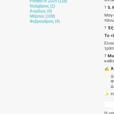
Posted in 2025 (118)
Νοέμβριος (1)
?
5. 
Απρίλιος (4)
Μαγν
Μάρτιος (109)
πάνω
Φεβρουάριος (4)
?
Έξ
Το «
Είνα
τράπ
?
Μι
καθη
✍️
Ά
Δ
Φ
Δ
✨ Η 
Η μα