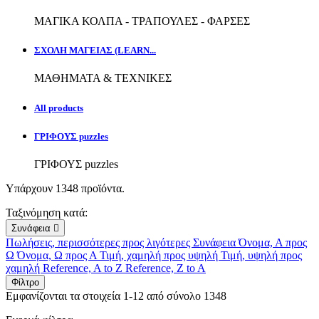
ΜΑΓΙΚΑ ΚΟΛΠΑ - ΤΡΑΠΟΥΛΕΣ - ΦΑΡΣΕΣ
ΣΧΟΛΗ ΜΑΓΕΙΑΣ (LEARN...
ΜΑΘΗΜΑΤΑ & ΤΕΧΝΙΚΕΣ
All products
ΓΡΙΦΟΥΣ puzzles
ΓΡΙΦΟΥΣ puzzles
Υπάρχουν 1348 προϊόντα.
Ταξινόμηση κατά:
Συνάφεια

Πωλήσεις, περισσότερες προς λιγότερες
Συνάφεια
Όνομα, Α προς
Ω
Όνομα, Ω προς Α
Τιμή, χαμηλή προς υψηλή
Τιμή, υψηλή προς
χαμηλή
Reference, A to Z
Reference, Z to A
Φίλτρο
Εμφανίζονται τα στοιχεία 1-12 από σύνολο 1348