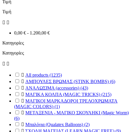
Τιμή
Τιμή


0,00 € - 1.200,00 €
Κατηγορίες
Κατηγορίες



All products
(1235)

ΑΜΠΟΥΛΕΣ ΒΡΩΜΑΣ (STINK BOMBS)
(6)

ΑΝΑΛΩΣΙΜΑ (accessories)
(43)

ΜΑΓΙΚΑ ΚΟΛΠΑ (MAGIC TRICKS)
(215)

ΜΑΓΙΚΟΙ ΜΑΡΚΑΔΟΡΟΙ ΤΡΕΛΟΧΡΩΜΑΤΑ
(MAGIC COLORS)
(1)

ΜΕΤΑΞΕΝΙΑ - ΜΑΓΙΚΟ ΣΚΟΥΛΗΚΙ (Magic Worm)
(6)

Μπαλόνια (Qualatex Balloons)
(2)

ΣΧΟΛΗ ΜΑΓΕΙΑΣ (LEARN MAGIC FREE)
(9)