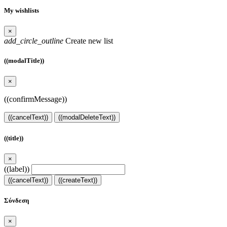
My wishlists
×
add_circle_outline
Create new list
((modalTitle))
×
((confirmMessage))
((cancelText))
((modalDeleteText))
((title))
×
((label))
((cancelText))
((createText))
Σύνδεση
×