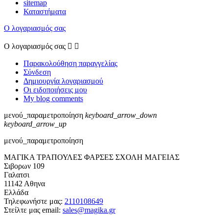
sitemap
Καταστήματα
Ο λογαριασμός σας
Ο λογαριασμός σας


Παρακολούθηση παραγγελίας
Σύνδεση
Δημιουργία λογαριασμού
Οι ειδοποιήσεις μου
My blog comments
μενού_παραμετροποίηση
keyboard_arrow_down
keyboard_arrow_up
μενού_παραμετροποίηση
ΜΑΓΙΚΑ ΤΡΑΠΟΥΛΕΣ ΦΑΡΣΕΣ ΣΧΟΛΗ ΜΑΓΕΙΑΣ
Σιβορων 109
Γαλατσι
11142 Αθηνα
Ελλάδα
Τηλεφωνήστε μας:
2110108649
Στείλτε μας email:
sales@magika.gr