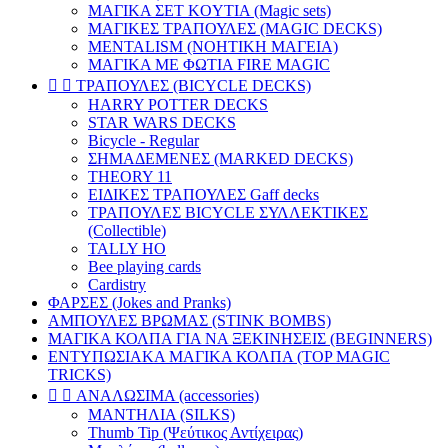
ΜΑΓΙΚΑ ΣΕΤ KOYTIA (Magic sets)
ΜΑΓΙΚΕΣ ΤΡΑΠΟΥΛΕΣ (MAGIC DECKS)
MENTALISM (ΝΟΗΤΙΚΗ ΜΑΓΕΙΑ)
ΜΑΓΙΚΑ ΜΕ ΦΩΤΙΑ FIRE MAGIC


ΤΡΑΠΟΥΛΕΣ (BICYCLE DECKS)
HARRY POTTER DECKS
STAR WARS DECKS
Bicycle - Regular
ΣΗΜΑΔΕΜΕΝΕΣ (MARKED DECKS)
THEORY 11
ΕΙΔΙΚΕΣ ΤΡΑΠΟΥΛΕΣ Gaff decks
ΤΡΑΠΟΥΛΕΣ BICYCLE ΣΥΛΛΕΚΤΙΚΕΣ
(Collectible)
TALLY HO
Bee playing cards
Cardistry
ΦΑΡΣΕΣ (Jokes and Pranks)
ΑΜΠΟΥΛΕΣ ΒΡΩΜΑΣ (STINK BOMBS)
ΜΑΓΙΚΑ ΚΟΛΠΑ ΓΙΑ ΝΑ ΞΕΚΙΝΗΣΕΙΣ (BEGINNERS)
ΕΝΤΥΠΩΣΙΑΚΑ ΜΑΓΙΚΑ ΚΟΛΠΑ (TOP MAGIC
TRICKS)


ΑΝΑΛΩΣΙΜΑ (accessories)
ΜΑΝΤΗΛΙΑ (SILKS)
Thumb Tip (Ψεύτικος Αντίχειρας)