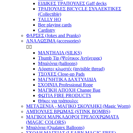
ΕΙΔΙΚΕΣ ΤΡΑΠΟΥΛΕΣ Gaff decks
ΤΡΑΠΟΥΛΕΣ BICYCLE ΣΥΛΛΕΚΤΙΚΕΣ
(Collectible)
TALLY HO
Bee playing cards
Cardistry
ΦΑΡΣΕΣ (Jokes and Pranks)
ΑΝΑΛΩΣΙΜΑ (accessories)


ΜΑΝΤΗΛΙΑ (SILKS)
Thumb Tip (Ψεύτικος Αντίχειρας)
Μπαλόνια (balloons)
Αόρατες κλωστές (invisible thread)
ΤΣΟΧΕΣ Close-up Pads
ΜΑΓΝΗΤΙΚΑ ΔΑΧΤΥΛΙΔΙΑ
ΣΧΟΙΝΙΑ Professional Rope
ΜΑΓΙΚΗ ΑΠΟΧΗ Change Bag
ΦΩΤΙΑ FIRE PRODUCTS
Θήκες για τράπουλες
ΜΕΤΑΞΕΝΙΑ - ΜΑΓΙΚΟ ΣΚΟΥΛΗΚΙ (Magic Worm)
ΑΜΠΟΥΛΕΣ ΒΡΩΜΑΣ (STINK BOMBS)
ΜΑΓΙΚΟΙ ΜΑΡΚΑΔΟΡΟΙ ΤΡΕΛΟΧΡΩΜΑΤΑ
(MAGIC COLORS)
Μπαλόνια (Qualatex Balloons)
ΣΧΟΛΗ ΜΑΓΕΙΑΣ (LEARN MAGIC FREE)